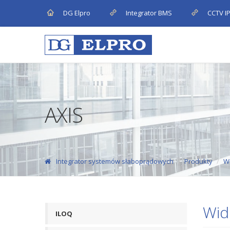
DG Elpro
Integrator BMS
CCTV I
AXIS
Integrator systemów słaboprądowych
Produkty
W
Wid
ILOQ