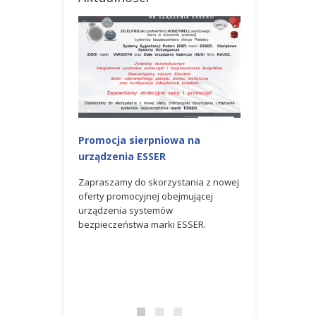
Promocja sierpniowa na
Promocja na u
urządzenia ESSER
Zapraszamy do s
czerwcowej ofert
Zapraszamy do skorzystania z nowej
obejmującej urz
oferty promocyjnej obejmującej
bezpieczeństwa 
urządzenia systemów
bezpieczeństwa marki ESSER.