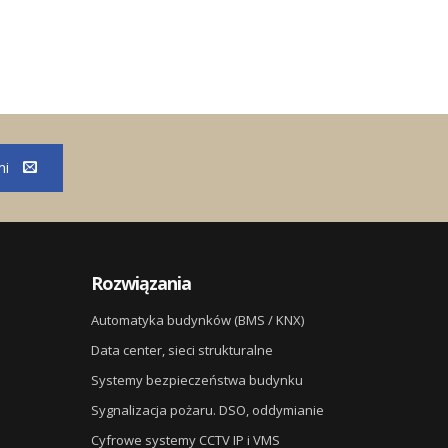
mi
Rozwiązania
Automatyka budynków (BMS / KNX)
Data center, sieci strukturalne
Systemy bezpieczeństwa budynku
Sygnalizacja pożaru. DSO, oddymianie
Cyfrowe systemy CCTV IP i VMS