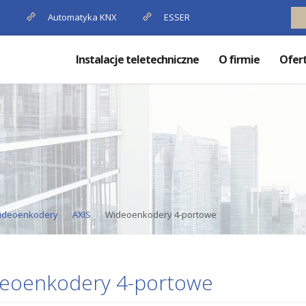
P
Automatyka KNX
ESSER
Instalacje teletechniczne
O firmie
Ofer
ideoenkodery
AXIS
Wideoenkodery 4-portowe
eoenkodery 4-portowe