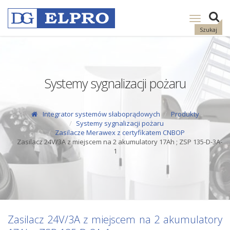
Pokaż
nawigację
Szukaj
Systemy sygnalizacji pożaru
Integrator systemów słaboprądowych
Produkty
Systemy sygnalizacji pożaru
Zasilacze Merawex z certyfikatem CNBOP
Zasilacz 24V/3A z miejscem na 2 akumulatory 17Ah ; ZSP 135-D-3A-
1
Zasilacz 24V/3A z miejscem na 2 akumulatory