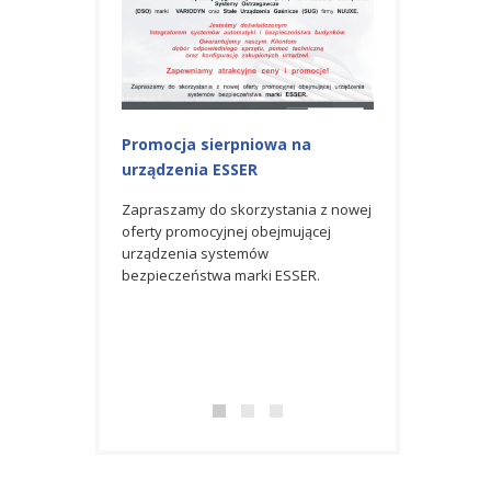
Promocja sierpniowa na
Promocja na u
urządzenia ESSER
Zapraszamy do s
czerwcowej ofert
Zapraszamy do skorzystania z nowej
obejmującej urz
oferty promocyjnej obejmującej
bezpieczeństwa 
urządzenia systemów
bezpieczeństwa marki ESSER.