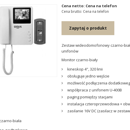
Cena netto: Cena na telefon
Cena brutto: Cena na telefon
Zapytaj o produkt
Zestaw wideodomofonowy czarno-biały
unifonów
Monitor czarno-biały
kineskop 4", 320 linii
obsługuje jedno wejście
możliwość podłączenia dodatkoweg
współpraca z unifonem U-400B
paging pomiędzy stacjami
instalacja czteroprzewodowa + ob
zasilanie 16V DC (zasilacz w zestaw
zarno-biała