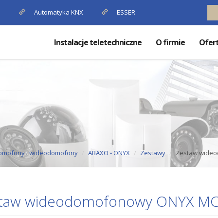
P
Automatyka KNX
ESSER
Instalacje teletechniczne
O firmie
Ofer
omofony i wideodomofony
ABAXO - ONYX
Zestawy
Zestaw wide
taw wideodomofonowy ONYX MC