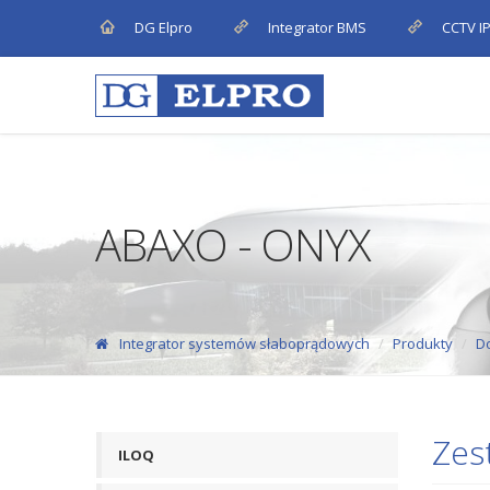
DG Elpro
Integrator BMS
CCTV I
ABAXO - ONYX
Integrator systemów słaboprądowych
Produkty
D
Zes
ILOQ