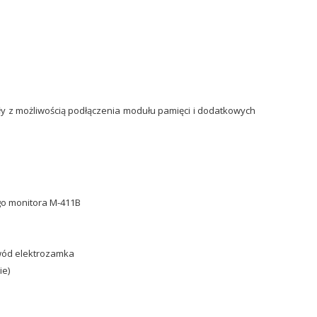
 z możliwością podłączenia modułu pamięci i dodatkowych
o monitora M-411B
wód elektrozamka
ie)