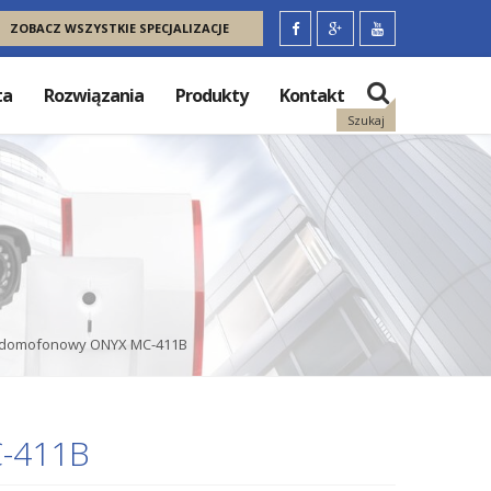
ZOBACZ WSZYSTKIE SPECJALIZACJE
ta
Rozwiązania
Produkty
Kontakt
Szukaj
odomofonowy ONYX MC-411B
-411B