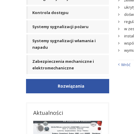
żeli
ukryt
Kontrola dostępu
doświ
regul
Systemy sygnalizacji pożaru
w zes
inst
Systemy sygnalizacji włamania i
wspó
napadu
wymia
Zabezpieczenia mechaniczne i
Wróć
elektromechaniczne
Rozwiązania
Aktualności