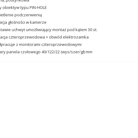
wna, podtynkowa
y obiektyw typu PIN-HOLE
etlenie podczerwienią
acja głośności w kamerze
tawie uchwyt umożliwiający montaż pod kątem 30 st.
alacja czteroprzewodowa + obwód elektrozamka
łpracuje z monitorami czteroprzewodowymi
ry panela czołowego 40/122/22 (wys/szer/gł) mm