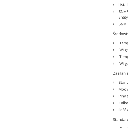
Lista
SNMP 
Entit
SNMP 
Środowi
Tempe
Wilgo
Tempe
Wilgo
Zasilani
Stand
Moc w
Piny z
Całko
Ilość
Standar