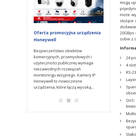
mogą upr
pojedync
może wy
służące 
dodawan
iowa na
Oferta promocyjna urządzenia
AXIS M3098-L
20GBps d
sobie z 
Honeywell
kamera kopułk
inteligentną a
Informa
owej promocji na
Bezpieczeństwo obiektów
enia AXIS
komercyjnych, przemysłowych i
AXIS M3098-LV t
24 po
wiatowego lidera
użyteczności publicznej wymaga
kamera IP o rozdz
4 slo
niezawodnych rozwiązań
zaprojektowana 
RS-23
monitoringu wizyjnego. Kamery IP
systemów monitor
Layer
Honeywell to nowoczesne
technologiom Ligh
Spann
urządzenia, które łączą wysoką...
WDR oraz Optimiz
obse
QoS: 
limit
Multi
Bezpi
oparc
Stako