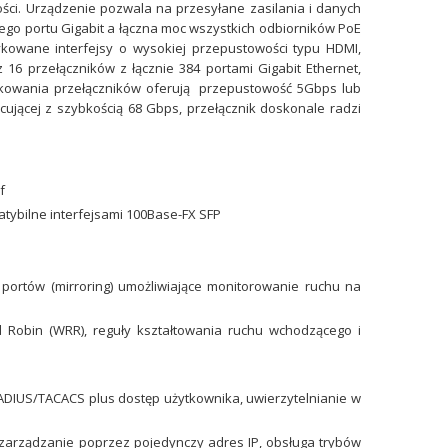
ci. Urządzenie pozwala na przesyłane zasilania i danych
o portu Gigabit a łączna moc wszystkich odbiorników PoE
wane interfejsy o wysokiej przepustowości typu HDMI,
16 przełączników z łącznie 384 portami Gigabit Ethernet,
kowania przełączników oferują przepustowość 5Gbps lub
cującej z szybkością 68 Gbps, przełącznik doskonale radzi
f
tybilne interfejsami 100Base-FX SFP
 portów (mirroring) umożliwiające monitorowanie ruchu na
 Robin (WRR), reguły kształtowania ruchu wchodzącego i
RADIUS/TACACS plus dostęp użytkownika, uwierzytelnianie w
 zarządzanie poprzez pojedynczy adres IP, obsługa trybów