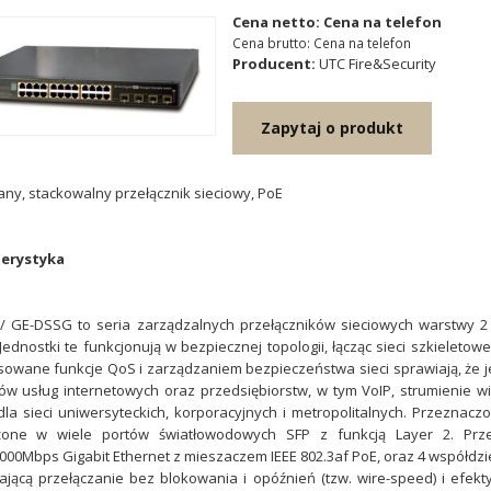
Cena netto: Cena na telefon
Cena brutto: Cena na telefon
Producent:
UTC Fire&Security
Zapytaj o produkt
ny, stackowalny przełącznik sieciowy, PoE
erystyka
 GE-DSSG to seria zarządzalnych przełączników sieciowych warstwy 2 (
Jednostki te funkcjonują w bezpiecznej topologii, łącząc sieci szkieleto
wane funkcje QoS i zarządzaniem bezpieczeństwa sieci sprawiają, że je
w usług internetowych oraz przedsiębiorstw, w tym VoIP, strumienie wid
dla sieci uniwersyteckich, korporacyjnych i metropolitalnych. Przeznac
one w wiele portów światłowodowych SFP z funkcją Layer 2. Prze
000Mbps Gigabit Ethernet z mieszaczem IEEE 802.3af PoE, oraz 4 współdzie
jącą przełączanie bez blokowania i opóźnień (tzw. wire-speed) i efek