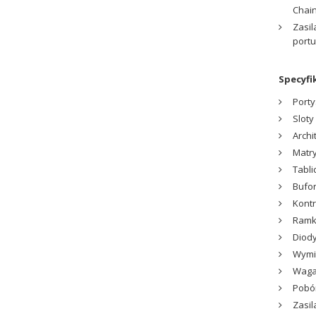
Chain
Zasil
portu
Specyfi
Porty
Sloty
Archi
Matry
Tabli
Bufor
Kontr
Ramki
Diody
Wymia
Waga:
Pobór
Zasil