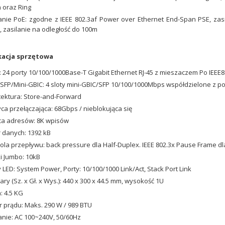
 oraz Ring
anie PoE: zgodne z IEEE 802.3af Power over Ethernet End-Span PSE, zas
, zasilanie na odległość do 100m
kacja sprzętowa
: 24 porty 10/100/1000Base-T Gigabit Ethernet RJ-45 z mieszaczem Po IEEE8
 SFP/Mini-GBIC: 4 sloty mini-GBIC/SFP 10/100/1000Mbps współdzielone z po
tektura: Store-and-Forward
ca przełączająca: 68Gbps / nieblokująca się
ca adresów: 8K wpisów
 danych: 1392 kB
ola przepływu: back pressure dla Half-Duplex. IEEE 802.3x Pause Frame dl
 Jumbo: 10kB
 LED: System Power, Porty: 10/100/1000 Link/Act, Stack Port Link
ry (Sz. x Gł. x Wys.): 440 x 300 x 44.5 mm, wysokość 1U
 4.5 KG
 prądu: Maks. 290 W / 989 BTU
anie: AC 100~240V, 50/60Hz