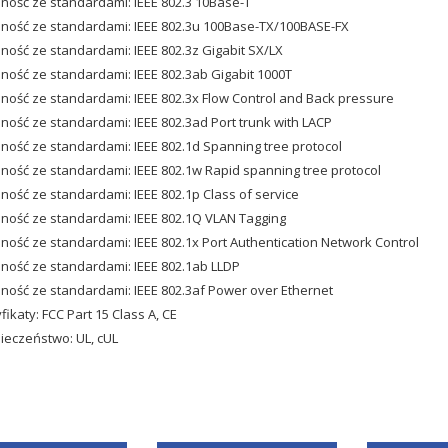
ość ze standardami: IEEE 802.3 10Base-T
ość ze standardami: IEEE 802.3u 100Base-TX/100BASE-FX
ość ze standardami: IEEE 802.3z Gigabit SX/LX
ość ze standardami: IEEE 802.3ab Gigabit 1000T
ość ze standardami: IEEE 802.3x Flow Control and Back pressure
ość ze standardami: IEEE 802.3ad Port trunk with LACP
ość ze standardami: IEEE 802.1d Spanning tree protocol
ość ze standardami: IEEE 802.1w Rapid spanning tree protocol
ość ze standardami: IEEE 802.1p Class of service
ość ze standardami: IEEE 802.1Q VLAN Tagging
ość ze standardami: IEEE 802.1x Port Authentication Network Control
ość ze standardami: IEEE 802.1ab LLDP
ość ze standardami: IEEE 802.3af Power over Ethernet
fikaty: FCC Part 15 Class A, CE
eczeństwo: UL, cUL