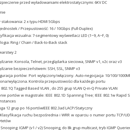
pieczenie przed wyładowaniami elektrostatycznymi: 6KV DC
nie
 stakowania: 2 x typu HDMI 5Gbps
 jednostek / Przepustowość: 16 / 10Gbps (Full-Duplex)
yfikacja wizualna: 7-segmentowy wyświetlacz LED (1~9, A~F, 0)
ogia: Ring / Chain / Back-to-Back stack
warstwy 2
dzanie: Konsola, Telnet, przeglądarka sieciowa, SNMP v1, v2c oraz v3
ądzanie bezpieczeństwem: SSH, SSL, SNMP v3
guracja portów: Port wyłączony/włączony. Auto-negocjacja 10/100/1000M
ona/wyłączona. Kontrola przepustowości dla każdego portu
 802.1Q Tagged Based VLAN , do 255 grup VLAN Q-in-Q Private VLAN
nie portów w magistrale: IEEE 802.1D Spanning Tree; IEEE 802.1w Rapid S
instances
ga 12 grup po 16 portówIEEE 802.3ad LACP/Statyczny
Klasyfikacja ruchu bezpośrednia i WRR w oparciu o numer portu TCP/UDP, 
ytetów
Snooping: IGMP (v1 / v2) Snooping, do 8k grup multicast, tryb IGMP Querie