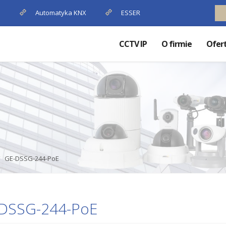
P
Automatyka KNX
ESSER
CCTV IP
O firmie
Ofer
GE-DSSG-244-PoE
DSSG-244-PoE