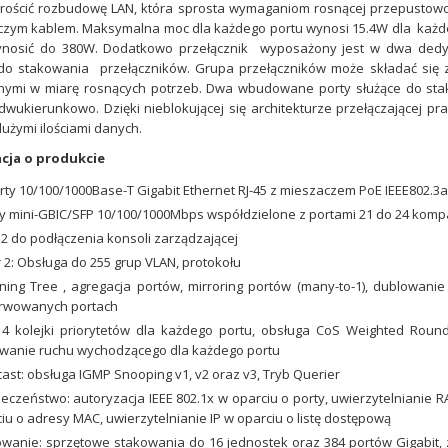
ościć rozbudowę LAN, która sprosta wymaganiom rosnącej przepustowoś
zym kablem. Maksymalna moc dla każdego portu wynosi 15.4W dla każdeg
nosić do 380W. Dodatkowo przełącznik wyposażony jest w dwa dedyko
do stakowania przełączników. Grupa przełączników może składać się z 
ymi w miarę rosnących potrzeb. Dwa wbudowane porty służące do sta
V – kompaktowa
wukierunkowo. Dzięki nieblokującej się architekturze przełączającej pra
dużymi ilościami danych.
owa 4K z
nalizą obrazu
cja o produkcie
o nowoczesna
rty 10/100/1000Base-T Gigabit Ethernet RJ-45 z mieszaczem PoE IEEE802.3a
ielczości 4K (8 MP),
ty mini-GBIC/SFP 10/100/1000Mbps współdzielone z portami 21 do 24 kompa
do profesjonalnych
2 do podłączenia konsoli zarządzającej
ingu. Dzięki
 2: Obsługa do 255 grup VLAN, protokołu
tfinder, Forensic
ing Tree , agregacja portów, mirroring portów (many-to-1), dublowanie
edIR zapewnia...
rwowanych portach
4 kolejki priorytetów dla każdego portu, obsługa CoS Weighted Round
owanie ruchu wychodzącego dla każdego portu
cast: obsługa IGMP Snooping v1, v2 oraz v3, Tryb Querier
eczeństwo: autoryzacja IEEE 802.1x w oparciu o porty, uwierzytelnianie 
iu o adresy MAC, uwierzytelnianie IP w oparciu o listę dostępową
wanie: sprzętowe stakowania do 16 jednostek oraz 384 portów Gigabit,