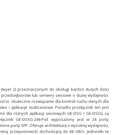
leyer 2) przeznaczonych do obsługi bardzo dużych ilości
we przedsiębiorstw lub serwery sieciowe o dużej wydajności.
st to skuteczne rozwiązanie dla kontroli ruchu danych dla
eo i aplikacje multicastowe. Ponadto przełącznik ten jest
zone dla różnych aplikacji sieciowych GE-DSG / GE-DSSG są
łącznik GE-DSSG-244-PoE wyposażony jest w 24 porty
lone porty SFP. Oferuje architekturę o wysokiej wydajności,
tywną przepustowość dochodzącą do 68 GB/s. Jednostki te