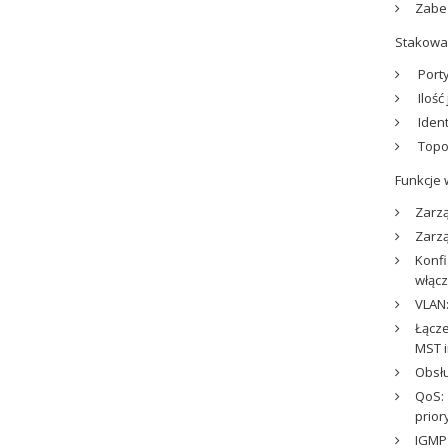
Zabez
Stakowa
Porty
Ilość
Ident
Topol
Funkcje 
Zarzą
Zarz
Konfi
włącz
VLAN:
Łącze
MST 
Obsłu
QoS: 
prior
IGMP 