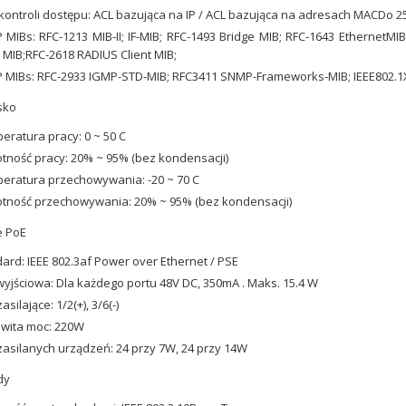
 kontroli dostępu: ACL bazująca na IP / ACL bazująca na adresach MACDo 
MIBs: RFC-1213 MIB-II; IF-MIB; RFC-1493 Bridge MIB; RFC-1643 EthernetMIB
y MIB;RFC-2618 RADIUS Client MIB;
MIBs: RFC-2933 IGMP-STD-MIB; RFC3411 SNMP-Frameworks-MIB; IEEE802.1X
sko
ratura pracy: 0 ~ 50 C
tność pracy: 20% ~ 95% (bez kondensacji)
ratura przechowywania: -20 ~ 70 C
tność przechowywania: 20% ~ 95% (bez kondensacji)
e PoE
ard: IEEE 802.3af Power over Ethernet / PSE
yjściowa: Dla każdego portu 48V DC, 350mA . Maks. 15.4 W
asilające: 1/2(+), 3/6(-)
wita moc: 220W
 zasilanych urządzeń: 24 przy 7W, 24 przy 14W
dy