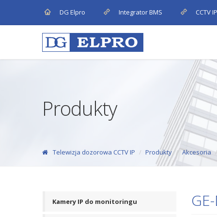
DG Elpro
Integrator BMS
CCTV I
Produkty
Telewizja dozorowa CCTV IP
Produkty
Akcesoria
GE-
Kamery IP do monitoringu