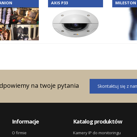
ANION
AXIS P33
MILESTON
odpowiemy na twoje pytania
Skontaktuj się z na
Informacje
Katalog produktów
O firmie
Kamery IP do monitoringu