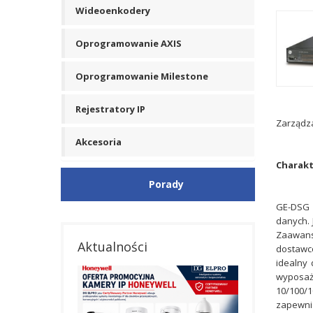
Wideoenkodery
Oprogramowanie AXIS
Oprogramowanie Milestone
Rejestratory IP
Zarządza
Akcesoria
Charakt
Porady
GE-DSG /
danych. 
Zaawanso
Aktualności
dostawcó
idealny 
wyposaż
10/100/1
zapewnia