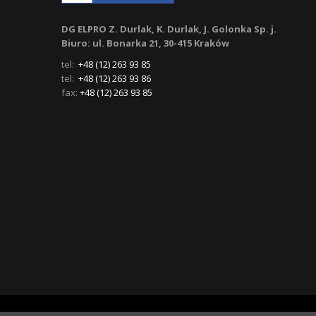
DG ELPRO Z. Durlak, K. Durlak, J. Golonka Sp. j.
Biuro: ul. Bonarka 21, 30-415 Kraków
tel:
+48 (12) 263 93 85
tel:
+48 (12) 263 93 86
fax:
+48 (12) 263 93 85
© 2026
DG ELPRO
. Wdrożenie
NSS.pl
.