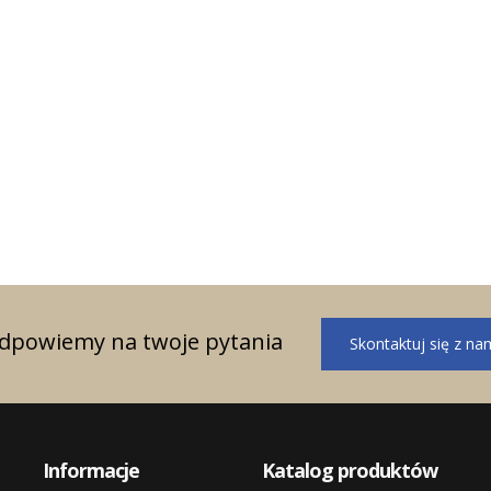
licznej wymaga
kamera IP o rozdzielczości 4K (8 MP),
związań
zaprojektowana do profesjonalnych
jnego. Kamery IP
systemów monitoringu. Dzięki
woczesne
technologiom Lightfinder, Forensic
 łączą wysoką...
WDR oraz OptimizedIR zapewnia...
odpowiemy na twoje pytania
Skontaktuj się z na
Informacje
Katalog produktów