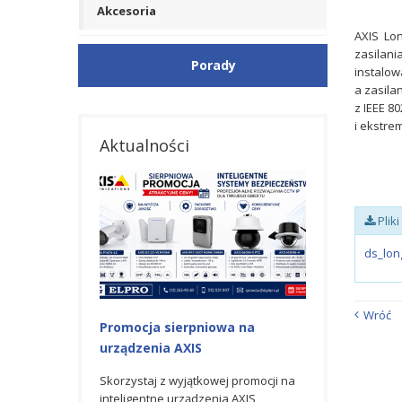
Akcesoria
AXIS Lon
zasilani
Porady
instalow
a zasila
z IEEE 8
i ekstre
Aktualności
Plik
ds_lon
Wróć
Promocja sierpniowa na
Oferta promoc
urządzenia AXIS
Honeywell
Skorzystaj z wyjątkowej promocji na
Bezpieczeństwo 
inteligentne urządzenia AXIS
komercyjnych, pr