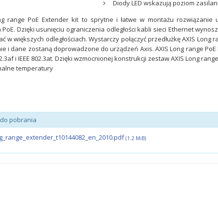
Diody LED wskazują poziom zasilania
g range PoE Extender kit to sprytne i łatwe w montażu rozwiązanie u
a PoE. Dzięki usunięciu ograniczenia odległości kabli sieci Ethernet wyno
ać w większych odległościach. Wystarczy połączyć przedłużkę AXIS Long r
nie i dane zostaną doprowadzone do urządzeń Axis. AXIS Long range PoE
02.3af i IEEE 802.3at. Dzięki wzmocnionej konstrukcji zestaw AXIS Long ran
malne temperatury
i do pobrania
g_range_extender_t10144082_en_2010.pdf
(1.2 MiB)
yjna urządzenia
AXIS M3098-LV – kompaktowa
kamera kopułkowa 4K z
inteligentną analizą obrazu
obiektów
zemysłowych i
AXIS M3098-LV to nowoczesna