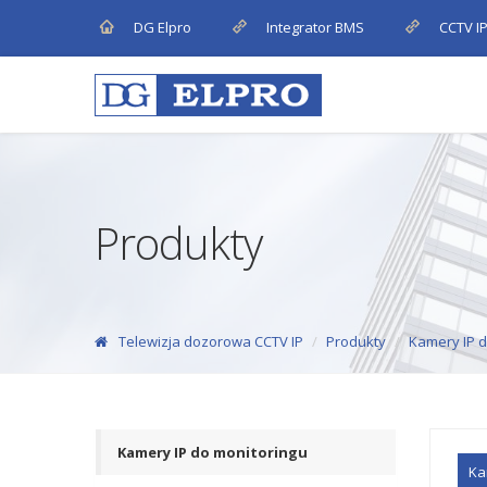
DG Elpro
Integrator BMS
CCTV I
Produkty
Telewizja dozorowa CCTV IP
Produkty
Kamery IP d
Kamery IP do monitoringu
Ka