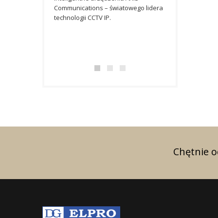
Communications – światowego lidera
użyteczności pub
technologii CCTV IP.
niezawodnych ro
monitoringu wizy
Honeywell to no
urządzenia, które
Chętnie 