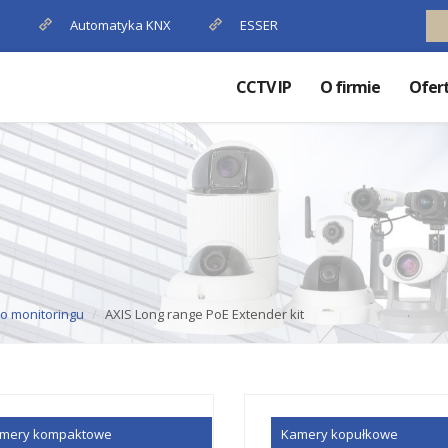
P
Automatyka KNX
ESSER
CCTV IP
O firmie
Ofer
o monitoringu
AXIS Long range PoE Extender kit
mery kompaktowe
Kamery kopułkowe