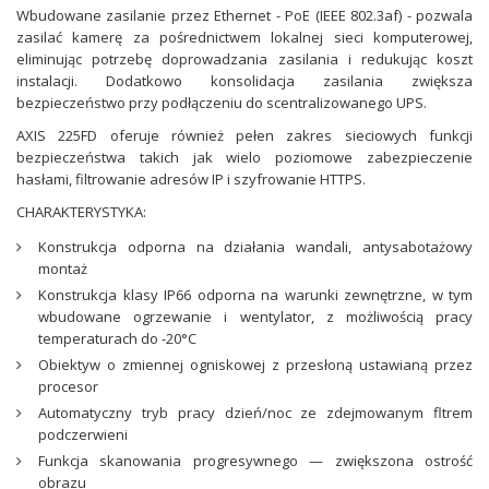
Wbudowane zasilanie przez Ethernet - PoE (IEEE 802.3af) - pozwala
zasilać kamerę za pośrednictwem lokalnej sieci komputerowej,
eliminując potrzebę doprowadzania zasilania i redukując koszt
instalacji. Dodatkowo konsolidacja zasilania zwiększa
bezpieczeństwo przy podłączeniu do scentralizowanego UPS.
AXIS 225FD oferuje również pełen zakres sieciowych funkcji
bezpieczeństwa takich jak wielo poziomowe zabezpieczenie
hasłami, filtrowanie adresów IP i szyfrowanie HTTPS.
CHARAKTERYSTYKA:
Konstrukcja odporna na działania wandali, antysabotażowy
montaż
Konstrukcja klasy IP66 odporna na warunki zewnętrzne, w tym
wbudowane ogrzewanie i wentylator, z możliwością pracy
temperaturach do -20°C
Obiektyw o zmiennej ogniskowej z przesłoną ustawianą przez
procesor
Automatyczny tryb pracy dzień/noc ze zdejmowanym fltrem
podczerwieni
Funkcja skanowania progresywnego — zwiększona ostrość
obrazu