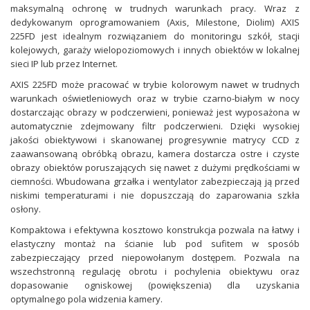
maksymalną ochronę w trudnych warunkach pracy. Wraz z
dedykowanym oprogramowaniem (Axis, Milestone, Diolim) AXIS
225FD jest idealnym rozwiązaniem do monitoringu szkół, stacji
kolejowych, garaży wielopoziomowych i innych obiektów w lokalnej
sieci IP lub przez Internet.
AXIS 225FD może pracować w trybie kolorowym nawet w trudnych
warunkach oświetleniowych oraz w trybie czarno-białym w nocy
dostarczając obrazy w podczerwieni, ponieważ jest wyposażona w
automatycznie zdejmowany filtr podczerwieni. Dzięki wysokiej
jakości obiektywowi i skanowanej progresywnie matrycy CCD z
zaawansowaną obróbką obrazu, kamera dostarcza ostre i czyste
obrazy obiektów poruszających się nawet z dużymi prędkościami w
ciemności. Wbudowana grzałka i wentylator zabezpieczają ją przed
niskimi temperaturami i nie dopuszczają do zaparowania szkła
osłony.
Kompaktowa i efektywna kosztowo konstrukcja pozwala na łatwy i
elastyczny montaż na ścianie lub pod sufitem w sposób
zabezpieczający przed niepowołanym dostępem. Pozwala na
wszechstronną regulację obrotu i pochylenia obiektywu oraz
dopasowanie ogniskowej (powiększenia) dla uzyskania
optymalnego pola widzenia kamery.