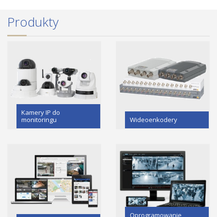
Produkty
Kamery IP do
monitoringu
Wideoenkodery
Oprogramowanie