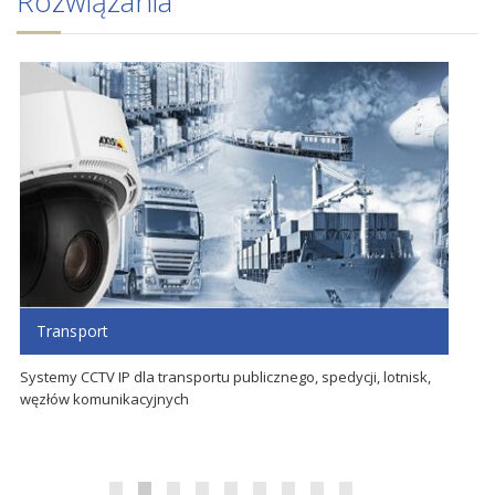
Rozwiązania
Transport
Systemy CCTV IP dla transportu publicznego, spedycji, lotnisk,
Ro
węzłów komunikacyjnych
bu