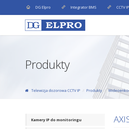
DG Elpro
Integrator BMS
CCTV I
Produkty
Telewizja dozorowa CCTV IP
Produkty
Wideoenko
AXI
Kamery IP do monitoringu