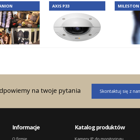
ANION
AXIS P33
MILESTON
odpowiemy na twoje pytania
Skontaktuj się z na
Informacje
Katalog produktów
O firmie
Kamery IP do monitoringu