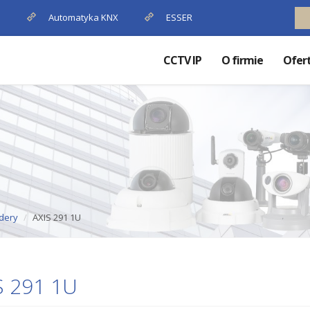
P
Automatyka KNX
ESSER
CCTV IP
O firmie
Ofer
dery
AXIS 291 1U
S 291 1U