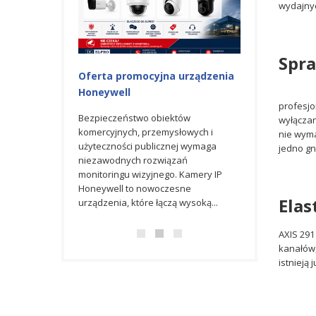
wydajnyc
Spra
iowa na
Oferta promocyjna urządzenia
AXIS M3098-L
Honeywell
kamera kopułk
profesjo
inteligentną a
owej promocji na
Bezpieczeństwo obiektów
wyłączan
enia AXIS
komercyjnych, przemysłowych i
AXIS M3098-LV t
nie wyma
wiatowego lidera
użyteczności publicznej wymaga
kamera IP o rozdz
jedno gn
niezawodnych rozwiązań
zaprojektowana 
monitoringu wizyjnego. Kamery IP
systemów monitor
Honeywell to nowoczesne
technologiom Ligh
Elas
urządzenia, które łączą wysoką...
WDR oraz Optimiz
AXIS 291
kanałów,
istnieją