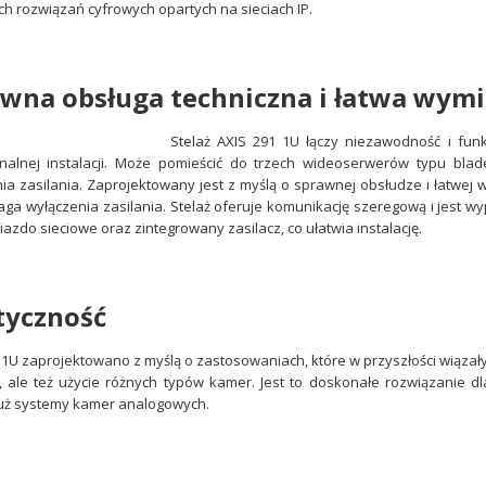
h rozwiązań cyfrowych opartych na sieciach IP.
wna obsługa techniczna i łatwa wy
V – kompaktowa
owa 4K z
Stelaż AXIS 291 1U łączy niezawodność i funkc
nalnej instalacji. Może pomieścić do trzech wideoserwerów typu blad
nalizą obrazu
ia zasilania. Zaprojektowany jest z myślą o sprawnej obsłudze i łatwe
o nowoczesna
ga wyłączenia zasilania. Stelaż oferuje komunikację szeregową i jest wy
ielczości 4K (8 MP),
iazdo sieciowe oraz zintegrowany zasilacz, co ułatwia instalację.
do profesjonalnych
ingu. Dzięki
tfinder, Forensic
tyczność
edIR zapewnia...
 1U zaprojektowano z myślą o zastosowaniach, które w przyszłości wiązały
 ale też użycie różnych typów kamer. Jest to doskonałe rozwiązanie dla h
 już systemy kamer analogowych.