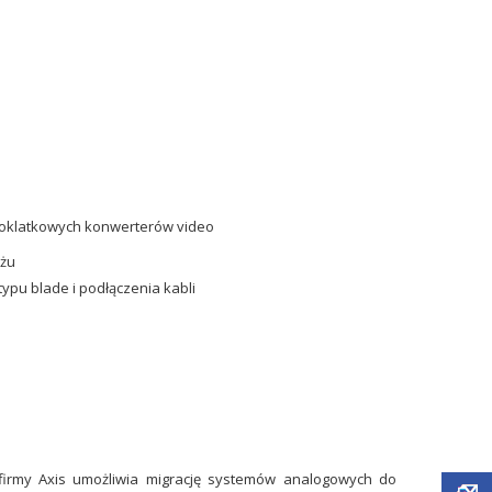
noklatkowych konwerterów video
żu
u blade i podłączenia kabli
firmy Axis umożliwia migrację systemów analogowych do