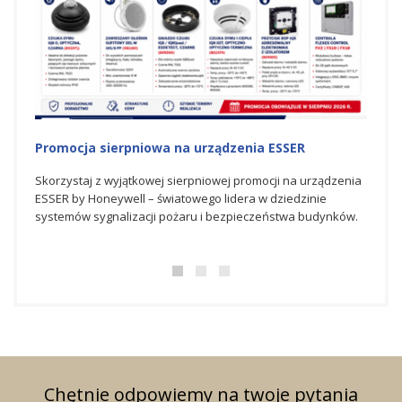
Promocja sierpniowa na urządzenia ESSER
LIPC
Skorzystaj z wyjątkowej sierpniowej promocji na urządzenia
Intel
ESSER by Honeywell – światowego lidera w dziedzinie
promo
systemów sygnalizacji pożaru i bezpieczeństwa budynków.
dosta
sygnal
Chętnie odpowiemy na twoje pytania