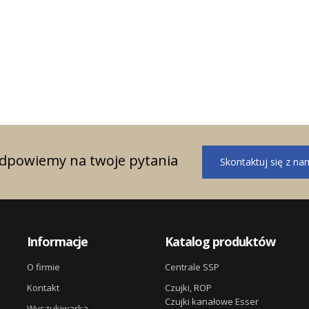
odpowiemy na twoje pytania
Skontaktuj się z na
Informacje
Katalog produktów
O firmie
Centrale SSP
Kontakt
Czujki, ROP
Czujki kanałowe Esser
Wyszukiwarka