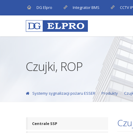
DG Elpro
Integrator BMS
CCTV I
Czujki, ROP
Systemy sygnalizacji pożaru ESSER
Produkty
Czuj
Czu
Centrale SSP