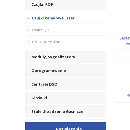
Czujki, ROP
Czujki kanałowe Esser
Esser IQ8
Zesta
Czujki specjalne
we
Moduły, Sygnalizatory
Oprogramowanie
Centrale DSO
R
Głośniki
Stałe Urządzenia Gaśnicze
Rozwiązania