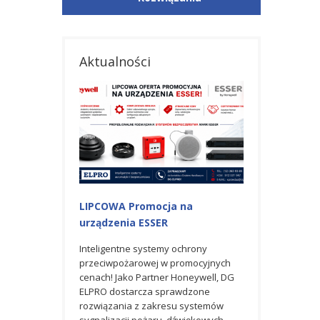
Aktualności
LIPCOWA Promocja na
Promocja maj
urządzenia ESSER
urządzenia ES
Inteligentne systemy ochrony
Zapraszamy do s
przeciwpożarowej w promocyjnych
majowej oferty p
cenach! Jako Partner Honeywell, DG
obejmującej urz
ELPRO dostarcza sprawdzone
bezpieczeństwa
rozwiązania z zakresu systemów
sygnalizacji pożaru, dźwiękowych