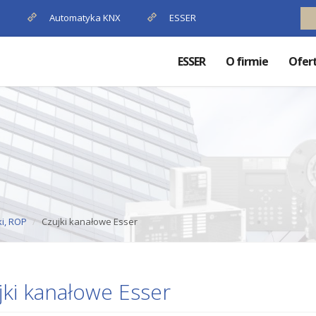
P
Automatyka KNX
ESSER
ESSER
O firmie
Ofer
ki, ROP
Czujki kanałowe Esser
jki kanałowe Esser