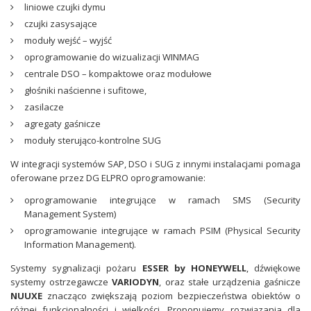
liniowe czujki dymu
czujki zasysające
moduły wejść – wyjść
oprogramowanie do wizualizacji WINMAG
centrale DSO – kompaktowe oraz modułowe
głośniki naścienne i sufitowe,
zasilacze
agregaty gaśnicze
moduły sterująco-kontrolne SUG
W integracji systemów SAP, DSO i SUG z innymi instalacjami pomaga
oferowane przez DG ELPRO oprogramowanie:
oprogramowanie integrujące w ramach SMS (Security
Management System)
oprogramowanie integrujące w ramach PSIM (Physical Security
Information Management).
Systemy sygnalizacji pożaru
ESSER by HONEYWELL
, dźwiękowe
systemy ostrzegawcze
VARIODYN
, oraz stałe urządzenia gaśnicze
NUUXE
znacząco zwiększają poziom bezpieczeństwa obiektów o
różnej funkcjonalności i wielkości. Proponujemy rozwiązania dla