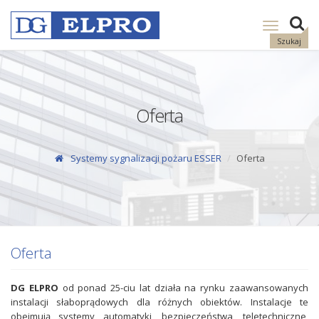
Pokaż
nawigację
Szukaj
Oferta
Systemy sygnalizacji pożaru ESSER
Oferta
Oferta
DG ELPRO
od ponad 25-ciu lat działa na rynku zaawansowanych
instalacji słaboprądowych dla różnych obiektów. Instalacje te
obejmują systemy automatyki, bezpieczeństwa, teletechniczne,