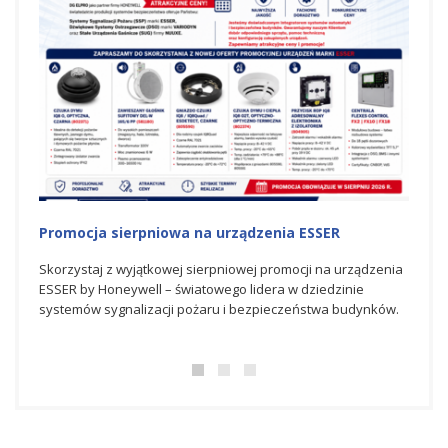
Promocja sierpniowa na urządzenia ESSER
LIPC
Skorzystaj z wyjątkowej sierpniowej promocji na urządzenia
Intel
ESSER by Honeywell – światowego lidera w dziedzinie
promo
systemów sygnalizacji pożaru i bezpieczeństwa budynków.
dosta
sygnal