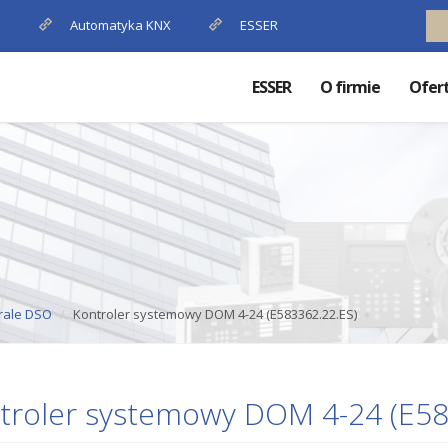
P
Automatyka KNX
ESSER
ESSER
O firmie
Ofer
rale DSO
Kontroler systemowy DOM 4-24 (E583362.22.ES)
troler systemowy DOM 4-24 (E58