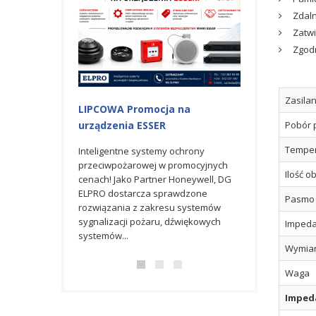
Zdaln
Zatwi
Zgodn
Zasilan
LIPCOWA Promocja na
Promocja maj
urządzenia ESSER
urządzenia ES
Pobór 
Temper
Inteligentne systemy ochrony
Zapraszamy do s
przeciwpożarowej w promocyjnych
majowej oferty p
Ilość o
cenach! Jako Partner Honeywell, DG
obejmującej urz
ELPRO dostarcza sprawdzone
bezpieczeństwa
Pasmo 
rozwiązania z zakresu systemów
sygnalizacji pożaru, dźwiękowych
Impeda
systemów...
Wymia
Waga
Impeda