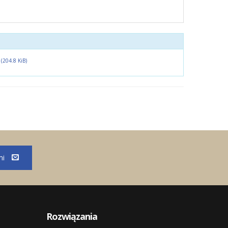
f
(204.8 KiB)
mi
Rozwiązania