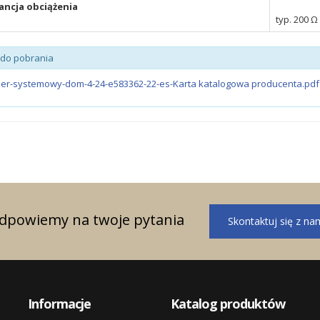
ncja obciążenia
typ. 200 Ω
i do pobrania
ler-systemowy-dom-4-24-e583362-22-es-Karta katalogowa producenta.pd
odpowiemy na twoje pytania
Skontaktuj się z na
Informacje
Katalog produktów