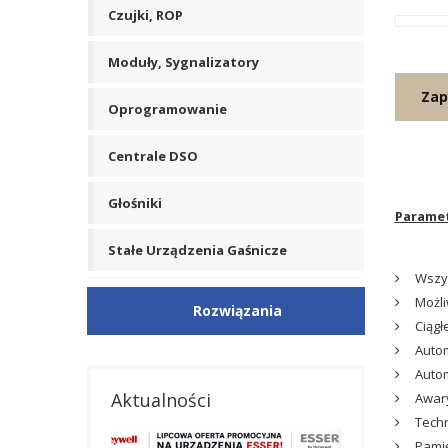
Czujki, ROP
Moduły, Sygnalizatory
Zap
Oprogramowanie
Centrale DSO
Głośniki
Paramet
Stałe Urządzenia Gaśnicze
Wszys
Możli
Rozwiązania
Ciągł
Auto
Autom
Aktualności
Awary
Techn
Pamię