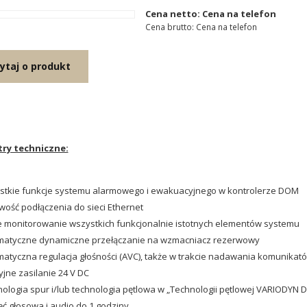
Cena netto: Cena na telefon
Cena brutto: Cena na telefon
ytaj o produkt
ry techniczne:
tkie funkcje systemu alarmowego i ewakuacyjnego w kontrolerze DOM
wość podłączenia do sieci Ethernet
e monitorowanie wszystkich funkcjonalnie istotnych elementów systemu
matyczne dynamiczne przełączanie na wzmacniacz rezerwowy
atyczna regulacja głośności (AVC), także w trakcie nadawania komunikat
jne zasilanie 24 V DC
ologia spur i/lub technologia pętlowa w „Technologii pętlowej VARIODYN D
ć głosowa i audio do 1 godziny