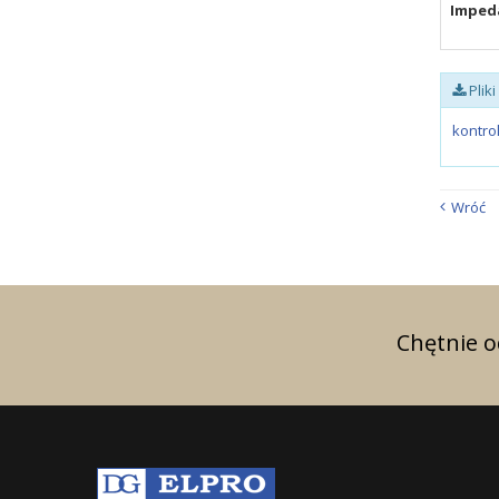
Impeda
Plik
kontro
Wróć
Chętnie 