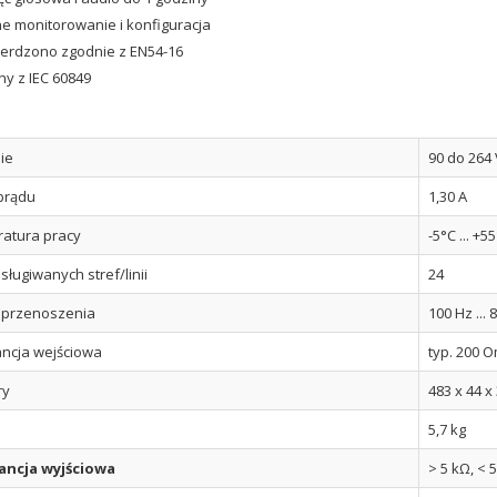
e monitorowanie i konfiguracja
erdzono zgodnie z EN54-16
y z IEC 60849
ie
90 do 264 
owa na
Promocja kwietniowa na
SER
urządzenia ESSER
prądu
1,30 A
atura pracy
-5°C ... +5
korzystania z
Zapraszamy do skorzystania z
romocyjnej
kwietniowej oferty promocyjnej
bsługiwanych stref/linii
24
ądzenia systemów
obejmującej urządzenia systemów
 marki ESSER.
bezpieczeństwa marki ESSER.
przenoszenia
100 Hz ...
ncja wejściowa
typ. 200 
ry
483 x 44 x
5,7 kg
ncja wyjściowa
> 5 kΩ, < 