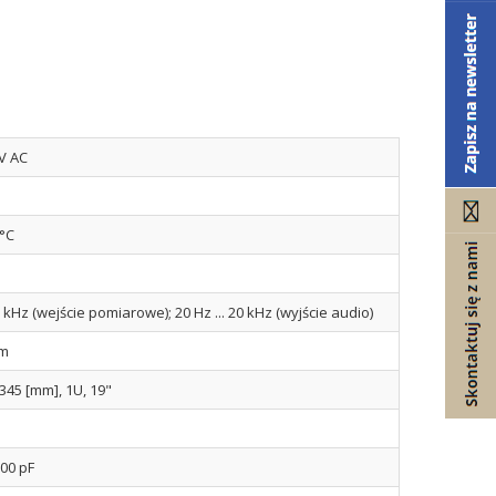
V AC
5°C
 8 kHz (wejście pomiarowe); 20 Hz ... 20 kHz (wyjście audio)
Om
 345 [mm], 1U, 19"
500 pF