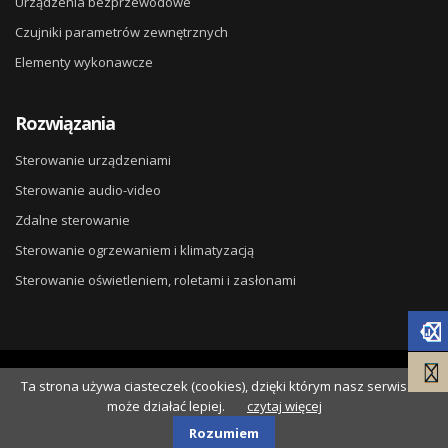
Urządzenia bezprzewodowe
Czujniki parametrów zewnętrznych
Elementy wykonawcze
Rozwiązania
Sterowanie urządzeniami
Sterowanie audio-video
Zdalne sterowanie
Sterowanie ogrzewaniem i klimatyzacją
Sterowanie oświetleniem, roletami i zasłonami
© 2026
DG ELPRO
. Wdrożenie
Ta strona używa ciasteczek (cookies), dzięki którym nasz serwis
NSS.pl
.
może działać lepiej.
czytaj więcej
Polityka Cookies
Polityka prywatności
Rozumiem