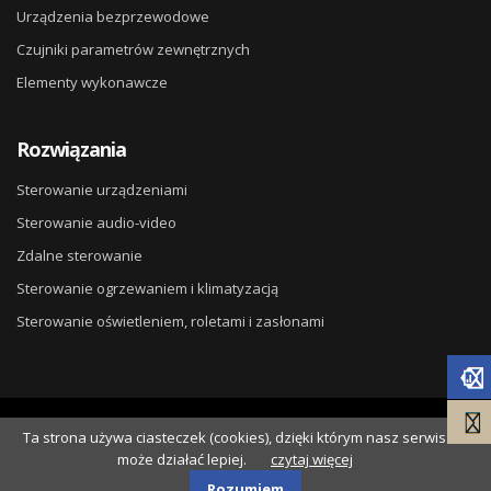
Urządzenia bezprzewodowe
Czujniki parametrów zewnętrznych
Elementy wykonawcze
Rozwiązania
Sterowanie urządzeniami
Sterowanie audio-video
Zdalne sterowanie
Sterowanie ogrzewaniem i klimatyzacją
Sterowanie oświetleniem, roletami i zasłonami
© 2026
DG ELPRO
. Wdrożenie
Ta strona używa ciasteczek (cookies), dzięki którym nasz serwis
NSS.pl
.
może działać lepiej.
czytaj więcej
Polityka Cookies
Polityka prywatności
Rozumiem