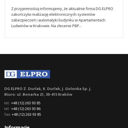
Z przyjemnością informujemy, że aktualnie firma DG ELPRO
zakończyła realizację elektronicznych systemów
zabezpieczeń i automatyki budynku w Apartamentach
Ludwinów w Krakowie. Na zlecenie PBP...
DG ELPRO Z. Durlak, K. Durlak, J. Golonka Sp. j.
Biuro: ul. Bonarka 21, 30-415 Kraków
tel:
+48 (12) 263 93 85
tel:
+48 (12) 263 93 86
fax:
+48 (12) 263 93 85
Informacje