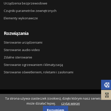
Urządzenia bezprzewodowe
Czujniki parametrów zewnętrznych
Elementy wykonawcze
Rozwiązania
Sterowanie urządzeniami
Sterowanie audio-video
Zdalne sterowanie
Sterowanie ogrzewaniem i klimatyzacją
Sterowanie oświetleniem, roletami i zasłonami
© 2026
DG ELPRO
. Wdrożenie
Ta strona używa ciasteczek (cookies), dzięki którym nasz serwis
NSS.pl
.
może działać lepiej.
czytaj więcej
Polityka Cookies
Polityka prywatności
Rozumiem