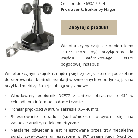
Cena brutto: 3693.17
PLN
Producent:
Berker by Hager
Zapytaj o produkt
Wielofunkcyjny czujnik z odbiornikiem
DCF77 może być przyłączony do
wejścia wtórnikowego stacji
pogodowej Instabus.
Wielofunkcyjnym czujniku znajdują się trzy czujki, które są potrzebne
do sterowania i kontroli instalacji wewnętrznych w budynku, jak na
przykład markizy, żaluzje lub ogrody zimowe.
Wbudowany odbiornik DCF77 z anteną obracaną o 45° w
celu odbioru informacji o dacie i czasie.
Pomiar prędkości wiatru w zakresie 0,5– 40 m/s.
Rejestrowanie opadu (sucho/mokro) odbywa się na
zasadzie analizy refleksometrycznej.
Natężenie oświetlenia jest rejestrowane przez trzy niezależne
sondy światłoczułe umieszczone w 90° segmentach (wschód,