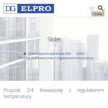
Pokaż
nawigację
Szukaj
Slider
Automatyka budynkowa KNX
Slider
Przycisk 2/4 klawiszowy z regulatorem temperatury
Przycisk 2/4 klawiszowy z regulatorem
temperatury