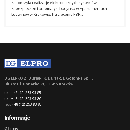
zakończyła realizację elektronicznych systemów
zabezpieczeń i automatyki budynku w Apartamentach
Ludwinów w Krakowie. Na zlecenie PBP...
DG ELPRO Z. Durlak, K. Durlak, J. Golonka Sp. j.
Biuro: ul. Bonarka 21, 30-415 Kraków
tel:
+48 (12) 263 93 85
tel:
+48 (12) 263 93 86
fax:
+48 (12) 263 93 85
Informacje
O firmie