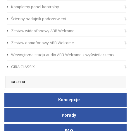
Kompletny panel kontrolny
Ścienny nadajnik podczerwieni
Zestaw wideofonowy ABB Welcome
Zestaw domofonowy ABB Welcome
Wewnętrzna stacja audio ABB-Welcome z wyświetlaczem<
GIRA CLASSIX
KAFELKI
Koncepcje
Porady
FAQ