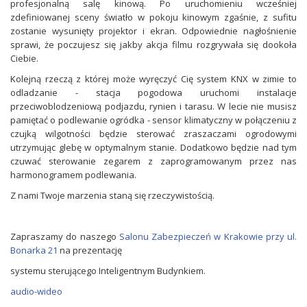
profesjonalną salę kinową. Po uruchomieniu wcześniej
zdefiniowanej sceny światło w pokoju kinowym zgaśnie, z sufitu
zostanie wysunięty projektor i ekran. Odpowiednie nagłośnienie
sprawi, że poczujesz się jakby akcja filmu rozgrywała się dookoła
Ciebie.
Kolejną rzeczą z której może wyręczyć Cię system KNX w zimie to
odladzanie - stacja pogodowa uruchomi instalacje
przeciwoblodzeniową podjazdu, rynien i tarasu. W lecie nie musisz
pamiętać o podlewanie ogródka - sensor klimatyczny w połączeniu z
czujką wilgotności będzie sterować zraszaczami ogrodowymi
utrzymując glebę w optymalnym stanie. Dodatkowo będzie nad tym
czuwać sterowanie zegarem z zaprogramowanym przez nas
harmonogramem podlewania.
Z nami Twoje marzenia staną się rzeczywistością.
Zapraszamy do naszego
Salonu Zabezpieczeń w Krakowie przy ul.
Bonarka 21
na prezentację
systemu sterującego Inteligentnym Budynkiem.
audio-wideo