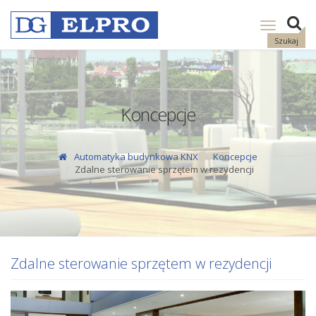
Pokaż
nawigację
Szukaj
Koncepcje
Automatyka budynkowa KNX
Koncepcje
Zdalne sterowanie sprzętem w rezydencji
Zdalne sterowanie sprzętem w rezydencji