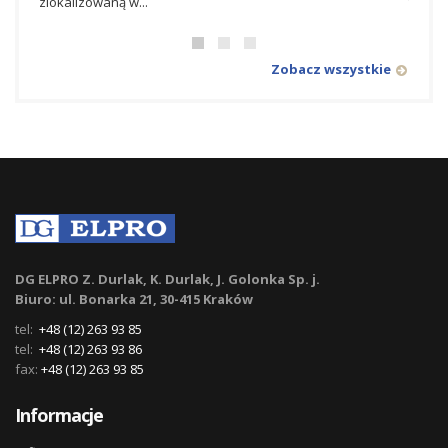
zlokalizowaną w...
towarz
Zobacz wszystkie
DG ELPRO Z. Durlak, K. Durlak, J. Golonka Sp. j.
Biuro: ul. Bonarka 21, 30-415 Kraków
tel:
+48 (12) 263 93 85
tel:
+48 (12) 263 93 86
fax:
+48 (12) 263 93 85
Informacje