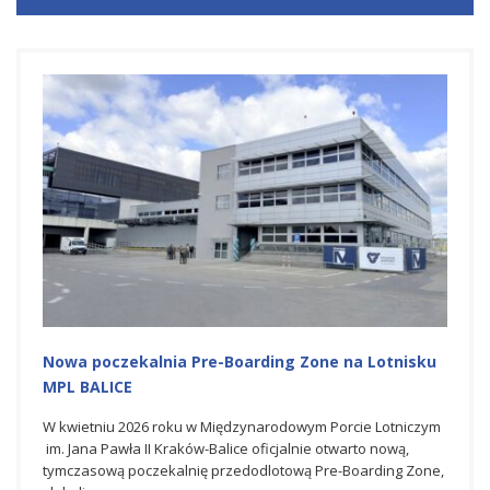
Nowa poczekalnia Pre-Boarding Zone na Lotnisku
Budo
MPL BALICE
Lotni
W kwietniu 2026 roku w Międzynarodowym Porcie Lotniczym
Dla G
im. Jana Pawła II Kraków-Balice oficjalnie otwarto nową,
który
tymczasową poczekalnię przedodlotową Pre-Boarding Zone,
transf