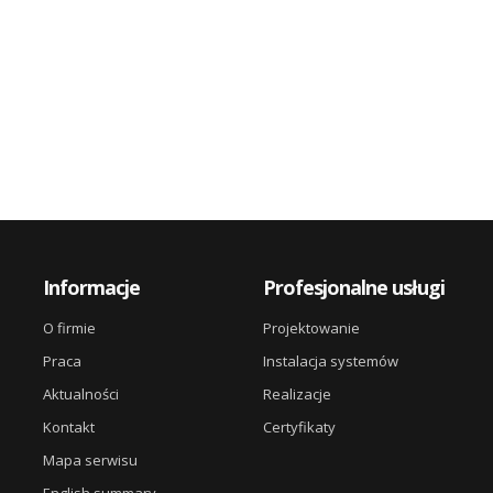
terenie...
CCTV w ramach Przedsięwzięcia...
Informacje
Profesjonalne usługi
O firmie
Projektowanie
Praca
Instalacja systemów
Aktualności
Realizacje
Kontakt
Certyfikaty
Mapa serwisu
English summary