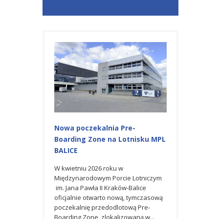
Nowa poczekalnia Pre-
Budowa Stacji
Boarding Zone na Lotnisku MPL
Międzynarodo
BALICE
Lotniczym im. 
Kraków Balice
W kwietniu 2026 roku w
Międzynarodowym Porcie Lotniczym
Dla Generalnego
im. Jana Pawła II Kraków-Balice
Mostostal Warsza
oficjalnie otwarto nową, tymczasową
także umowę na
poczekalnię przedodlotową Pre-
stacji transforma
Boarding Zone, zlokalizowaną w...
wraz z infrastruk