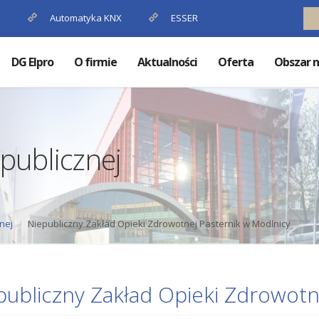
P
Automatyka KNX
ESSER
DG Elpro
O firmie
Aktualności
Oferta
Obszar n
publicznej
nej
Niepubliczny Zakład Opieki Zdrowotnej Pasternik w Modlnicy
publiczny Zakład Opieki Zdrowotn