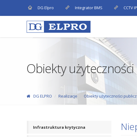
DG Elpro
Integrator BMS
CCTV I
Obiekty użyteczności 
DG ELPRO
Realizacje
Obiekty użyteczności publicz
Nie
Infrastruktura krytyczna