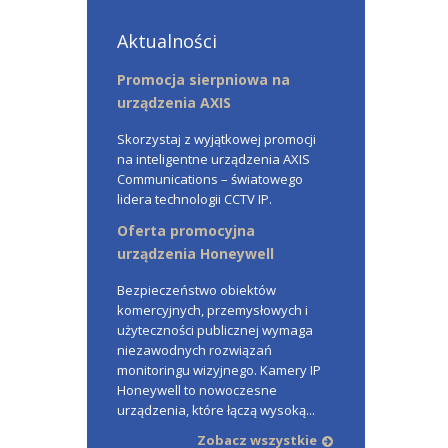
Aktualności
Promocja sierpniowa na
urządzenia AXIS
Skorzystaj z wyjątkowej promocji
na inteligentne urządzenia AXIS
Communications – światowego
lidera technologii CCTV IP.
Oferta promocyjna
urządzenia Honeywell
Bezpieczeństwo obiektów
komercyjnych, przemysłowych i
użyteczności publicznej wymaga
niezawodnych rozwiązań
monitoringu wizyjnego. Kamery IP
Honeywell to nowoczesne
urządzenia, które łączą wysoką...
Zobacz wszystkie