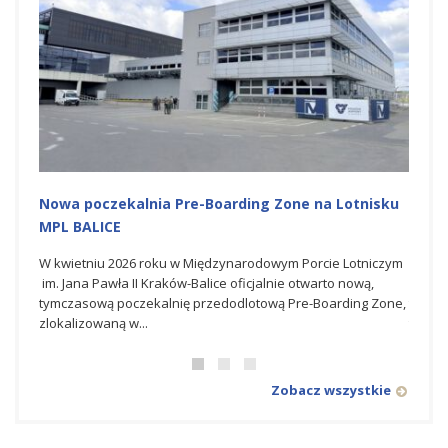
Nowa poczekalnia Pre-Boarding Zone na Lotnisku
Budo
MPL BALICE
Lotni
W kwietniu 2026 roku w Międzynarodowym Porcie Lotniczym
Dla G
im. Jana Pawła II Kraków-Balice oficjalnie otwarto nową,
który
tymczasową poczekalnię przedodlotową Pre-Boarding Zone,
transf
zlokalizowaną w...
towarz
Zobacz wszystkie