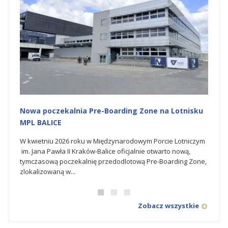
Nowa poczekalnia Pre-Boarding Zone na Lotnisku
Budo
MPL BALICE
Lotni
W kwietniu 2026 roku w Międzynarodowym Porcie Lotniczym
Dla G
im. Jana Pawła II Kraków-Balice oficjalnie otwarto nową,
który
tymczasową poczekalnię przedodlotową Pre-Boarding Zone,
transf
zlokalizowaną w...
towarz
Zobacz wszystkie