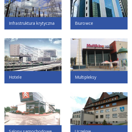
Infrastruktura krytyczna
Biurowce
Multipleksy
Hotele
Salony samochodowe
Uczelnie