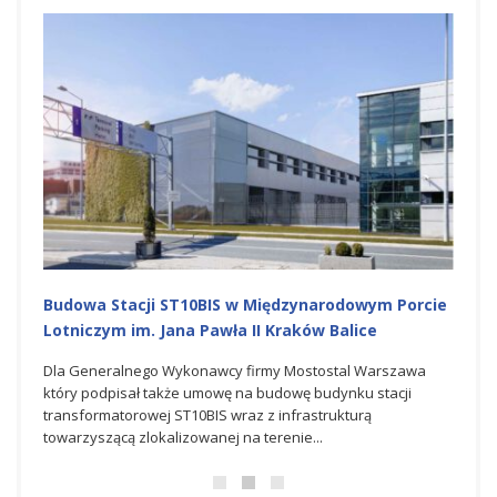
isku
Budowa Stacji ST10BIS w Międzynarodowym Porcie
NOWY
Lotniczym im. Jana Pawła II Kraków Balice
Porci
iczym
Dla Generalnego Wykonawcy firmy Mostostal Warszawa
W osta
,
który podpisał także umowę na budowę budynku stacji
spółk
 Zone,
transformatorowej ST10BIS wraz z infrastrukturą
syste
towarzyszącą zlokalizowanej na terenie...
CCTV w