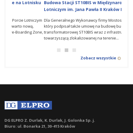
isku
Budowa Stacji ST10BIS w Międzynarodowym Porcie
NOWY
Lotniczym im. Jana Pawła II Kraków Balice
Porci
iczym
Dla Generalnego Wykonawcy firmy Mostostal Warszawa
W osta
,
który podpisał także umowę na budowę budynku stacji
spółk
 Zone,
transformatorowej ST10BIS wraz z infrastrukturą
syste
towarzyszącą zlokalizowanej na terenie...
CCTV w
Zobacz wszystkie
DG ELPRO Z. Durlak, K. Durlak, J. Golonka Sp. j.
Biuro: ul. Bonarka 21, 30-415 Kraków