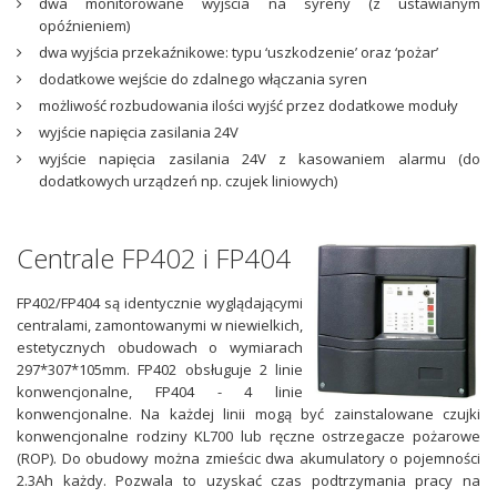
dwa monitorowane wyjścia na syreny (z ustawianym
opóźnieniem)
dwa wyjścia przekaźnikowe: typu ‘uszkodzenie’ oraz ‘pożar’
dodatkowe wejście do zdalnego włączania syren
możliwość rozbudowania ilości wyjść przez dodatkowe moduły
wyjście napięcia zasilania 24V
wyjście napięcia zasilania 24V z kasowaniem alarmu (do
dodatkowych urządzeń np. czujek liniowych)
Centrale FP402 i FP404
FP402/FP404 są identycznie wyglądającymi
centralami, zamontowanymi w niewielkich,
estetycznych obudowach o wymiarach
297*307*105mm. FP402 obsługuje 2 linie
konwencjonalne, FP404 - 4 linie
konwencjonalne. Na każdej linii mogą być zainstalowane czujki
konwencjonalne rodziny KL700 lub ręczne ostrzegacze pożarowe
(ROP). Do obudowy można zmieścic dwa akumulatory o pojemności
2.3Ah każdy. Pozwala to uzyskać czas podtrzymania pracy na