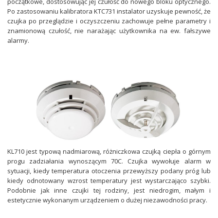
początkowe, dostosowując jej czułość do nowego bloku optycznego.
Po zastosowaniu kalibratora KTC731 instalator uzyskuje pewność, że
czujka po przeglądzie i oczyszczeniu zachowuje pełne parametry i
znamionową czułość, nie narażając użytkownika na ew. fałszywe
alarmy.
KL710 jest typową nadmiarową, różniczkowa czujką ciepła o górnym
progu zadziałania wynoszącym 70C. Czujka wywołuje alarm w
sytuacji, kiedy temperatura otoczenia przewyższy podany próg lub
kiedy odnotowany wzrost temperatury jest wystarczająco szybki.
Podobnie jak inne czujki tej rodziny, jest niedrogim, małym i
estetycznie wykonanym urządzeniem o dużej niezawodności pracy.