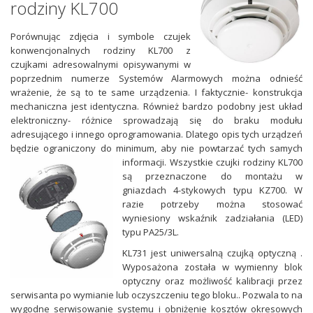
rodziny KL700
Porównując zdjęcia i symbole czujek
konwencjonalnych rodziny KL700 z
czujkami adresowalnymi opisywanymi w
poprzednim numerze Systemów Alarmowych można odnieść
wrażenie, że są to te same urządzenia. I faktycznie- konstrukcja
mechaniczna jest identyczna. Również bardzo podobny jest układ
elektroniczny- różnice sprowadzają się do braku modułu
adresującego i innego oprogramowania. Dlatego opis tych urządzeń
będzie ograniczony do minimum, aby nie powtarzać tych samych
informacji.
Wszystkie czujki rodziny KL700
są przeznaczone do montażu w
gniazdach 4-stykowych typu KZ700. W
razie potrzeby można stosować
wyniesiony wskaźnik zadziałania (LED)
typu PA25/3L.
KL731 jest uniwersalną czujką optyczną .
Wyposażona została w wymienny blok
optyczny oraz możliwość kalibracji przez
serwisanta po wymianie lub oczyszczeniu tego bloku.. Pozwala to na
wygodne serwisowanie systemu i obniżenie kosztów okresowych