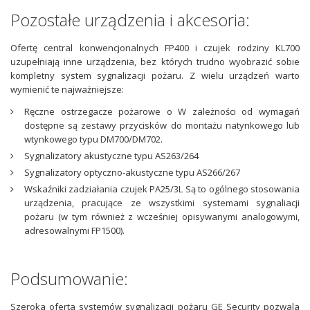
Pozostałe urządzenia i akcesoria:
Ofertę central konwencjonalnych FP400 i czujek rodziny KL700
uzupełniają inne urządzenia, bez których trudno wyobrazić sobie
kompletny system sygnalizacji pożaru. Z wielu urządzeń warto
wymienić te najważniejsze:
Ręczne ostrzegacze pożarowe o W zależności od wymagań
dostępne są zestawy przycisków do montażu natynkowego lub
wtynkowego typu DM700/DM702.
Sygnalizatory akustyczne typu AS263/264
Sygnalizatory optyczno-akustyczne typu AS266/267
Wskaźniki zadziałania czujek PA25/3L Są to ogólnego stosowania
urządzenia, pracujące ze wszystkimi systemami sygnaliacji
pożaru (w tym również z wcześniej opisywanymi analogowymi,
adresowalnymi FP1500).
Podsumowanie:
Szeroka oferta systemów sygnalizacji pożaru GE Security pozwala