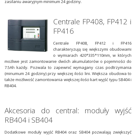
zasilaniu awaryjnym minimum 24 godziny.
Centrale FP408, FP412 i
FP416
Centrale FP408, FP412 i FP416
charakteryzują się większymi obudowami
o wymiarach 420*335*110mm, w których
możliwe jest zamontowanie dwóch akumulatorów o pojemności do
7.5Ah każdy. Pozwala to zapewnić wymagany czas podtrzymania
(minumum 24 godziny) przy większej ilości lini. Większa obudowa to
także możliwość zamontowania większej ilości kart wyjść typu SB404 i
RB404.
Akcesoria do central: moduły wyjść
RB404 i SB404
Dodatkowe moduły wyjść RB404 oraz SB404 pozwalają zwiększyć