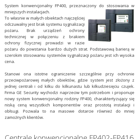
System konwencjonalny FP400, przeznaczony do stosowania w
mniejszych instalacjach.
To własnie w małych obiektach najczęściej
odczuwalny jest brak systemu sygnalizacji
pożaru. Brak urządzeń ochrony
technicznej w połączeniu z brakiem
ochrony fizycznej prowadzi w razie
pożaru do powstania bardzo dużych strat. Podstawową barierą w
szerokim stosowaniu systemów sygnalizacji pożaru jest ich wysoka
cena.
Stanowi ona istotne ograniczenie szczególnie przy ochronie
przeciwpożarowej małych obiektów, gdzie system jest złożony z
jednej centrali i od kilku do kilkunastu lub kilkudziesięciu czujek.
Firma GE Security wychodzi naprzeciw tym potrzebom i proponuje
nowy system konwencjonalny rodziny FP400, charaktertyzujący się
niską ceną wszystkich komponentów oraz prostotą instalacji i
obłsugi. Pozwala to na masowe dotarcie również do mniej
zamożnych klientów.
Centrale konwencjonalne FP402-FP416