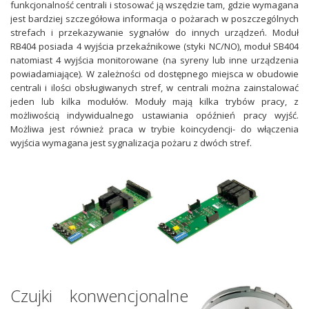
funkcjonalność centrali i stosować ją wszędzie tam, gdzie wymagana
jest bardziej szczegółowa informacja o pożarach w poszczególnych
strefach i przekazywanie sygnałów do innych urządzeń. Moduł
RB404 posiada 4 wyjścia przekaźnikowe (styki NC/NO), moduł SB404
natomiast 4 wyjścia monitorowane (na syreny lub inne urządzenia
powiadamiające). W zależności od dostępnego miejsca w obudowie
centrali i ilości obsługiwanych stref, w centrali można zainstalować
jeden lub kilka modułów. Moduły mają kilka trybów pracy, z
możliwością indywidualnego ustawiania opóźnień pracy wyjść.
Możliwa jest również praca w trybie koincydencji- do włączenia
wyjścia wymagana jest sygnalizacja pożaru z dwóch stref.
Czujki konwencjonalne