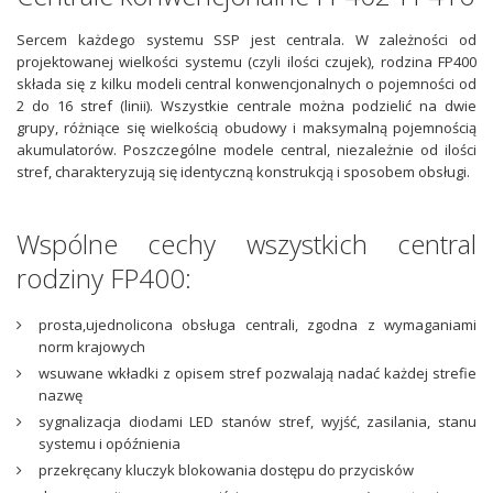
Sercem każdego systemu SSP jest centrala. W zależności od
projektowanej wielkości systemu (czyli ilości czujek), rodzina FP400
składa się z kilku modeli central konwencjonalnych o pojemności od
2 do 16 stref (linii). Wszystkie centrale można podzielić na dwie
grupy, różniące się wielkością obudowy i maksymalną pojemnością
akumulatorów. Poszczególne modele central, niezależnie od ilości
stref, charakteryzują się identyczną konstrukcją i sposobem obsługi.
Wspólne cechy wszystkich central
rodziny FP400:
prosta,ujednolicona obsługa centrali, zgodna z wymaganiami
norm krajowych
wsuwane wkładki z opisem stref pozwalają nadać każdej strefie
nazwę
sygnalizacja diodami LED stanów stref, wyjść, zasilania, stanu
systemu i opóźnienia
przekręcany kluczyk blokowania dostępu do przycisków