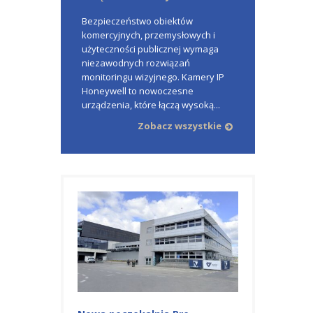
Bezpieczeństwo obiektów
komercyjnych, przemysłowych i
użyteczności publicznej wymaga
niezawodnych rozwiązań
monitoringu wizyjnego. Kamery IP
Honeywell to nowoczesne
urządzenia, które łączą wysoką...
Zobacz wszystkie