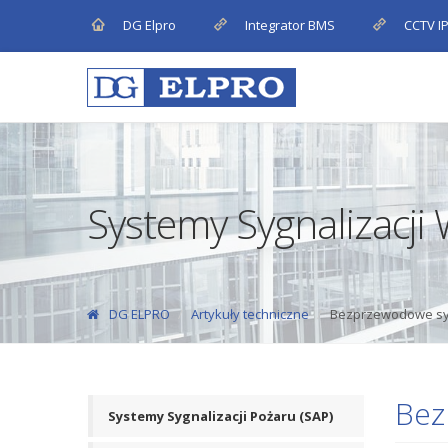
DG Elpro
Integrator BMS
CCTV I
Systemy Sygnalizacji
DG ELPRO
Artykuły techniczne
Bezprzewodowe sy
Bez
Systemy Sygnalizacji Pożaru (SAP)