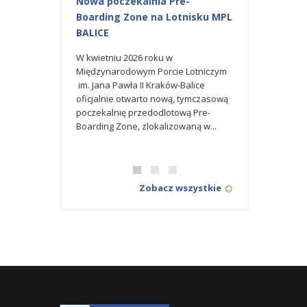
Nowa poczekalnia Pre-
Budowa Stacji
Boarding Zone na Lotnisku MPL
Międzynarodo
BALICE
Lotniczym im. 
Kraków Balice
W kwietniu 2026 roku w
Międzynarodowym Porcie Lotniczym
Dla Generalnego
im. Jana Pawła II Kraków-Balice
Mostostal Warsza
oficjalnie otwarto nową, tymczasową
także umowę na
poczekalnię przedodlotową Pre-
stacji transforma
Boarding Zone, zlokalizowaną w...
wraz z infrastruk
zlokalizowanej na 
Zobacz wszystkie