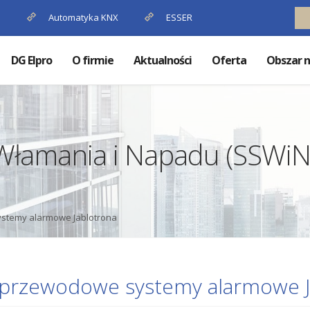
P
Automatyka KNX
ESSER
DG Elpro
O firmie
Aktualności
Oferta
Obszar n
 Włamania i Napadu (SSWiN
stemy alarmowe Jablotrona
przewodowe systemy alarmowe J