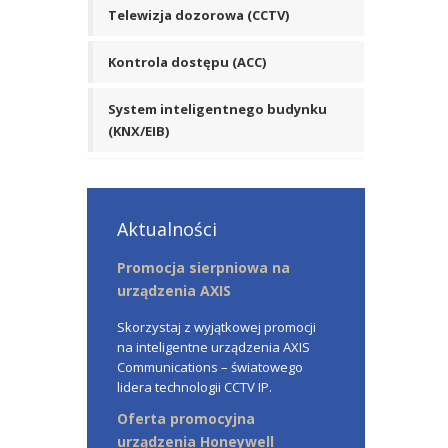
Telewizja dozorowa (CCTV)
Kontrola dostępu (ACC)
System inteligentnego budynku
(KNX/EIB)
Aktualności
Promocja sierpniowa na
urządzenia AXIS
Skorzystaj z wyjątkowej promocji
na inteligentne urządzenia AXIS
Communications – światowego
lidera technologii CCTV IP.
Oferta promocyjna
urządzenia Honeywell